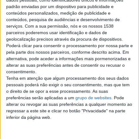
dados pessoais, como identificadores únicos e informações
padrão enviadas por um dispositivo para publicidade e
quarta-feira, 2 de julho de 2025
conteúdos personalizados, medição de publicidade e
conteúdos, pesquisa de audiências e desenvolvimento de
serviços.
Com a sua permissão, nós e os nossos 1538
Tarologa
€ 40
parceiros poderemos usar identificação e dados de
geolocalização precisos através da procura de dispositivos.
Leitura de tarot todos os dias por
Poderá clicar para consentir o processamento por nossa parte e
marcação Caldas da Rainha
Leiria › Caldas da Rainha
pela parte dos nossos parceiros, conforme descrito acima. Em
alternativa, pode aceder a informações mais pormenorizadas e
alterar as suas preferências antes de consentir ou recusar o
quinta-feira, 28 de novembro de 2019
consentimento.
Tenha em atenção que algum processamento dos seus dados
pessoais poderá não exigir o seu consentimento, mas que tem
Vidente/ cartomante
o direito de se opor a esse processamento. As suas
trabalhando com o oculto*
preferências serão aplicadas a um
grupo de websites
. Pode
962111353 caldas da rainha
alterar ou revogar as suas preferências a qualquer momento ao
Procura uma VIDENTE
regressar a este site e clicar no botão "Privacidade" na parte
CREDÍVEL PORTUGUESA QUE
inferior da página web.
FAÇA CONSULTAS MESMO À
DISTÂNCIA POR TELEFONE…
Leiria › Caldas da Rainha