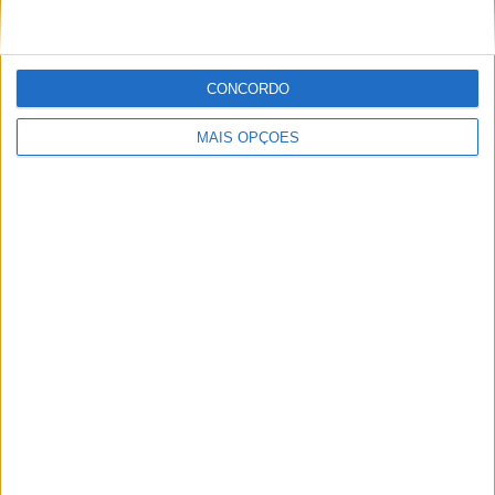
Amadora
Vila Nova de Gaia
CONCORDO
Braga
MAIS OPÇÕES
Achada da Madeira
Coimbra
Sintra
Aveiro
Setúbal
Faro
Almada
À cruz