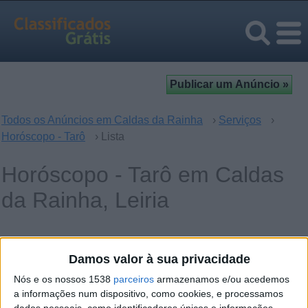
Todos os Anúncios em Caldas da Rainha
›
Serviços
›
Horóscopo - Tarô
› Lista
Horóscopo - Tarô em Caldas
da Rainha, Leiria
Operação
Palavras-chave
Damos valor à sua privacidade
Nós e os nossos 1538
parceiros
armazenamos e/ou acedemos
a informações num dispositivo, como cookies, e processamos