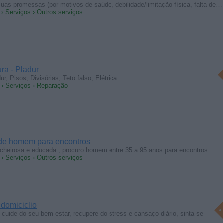
as promessas (por motivos de saúde, debilidade/limitação física, falta de…
 › Serviços › Outros serviços
ra - Pladur
r, Pisos, Divisórias, Teto falso, Elétrica
a › Serviços › Reparação
 de homem para encontros
cheirosa e educada , procuro homem entre 35 a 95 anos para encontros…
 › Serviços › Outros serviços
domiciclio
cuide do seu bem-estar, recupere do stress e cansaço diário, sinta-se