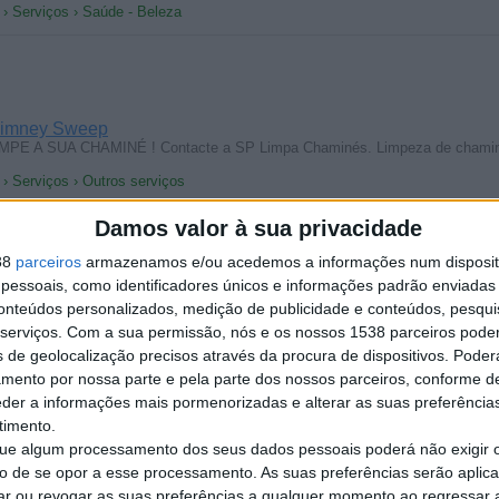
 › Serviços › Saúde - Beleza
himney Sweep
PE A SUA CHAMINÉ ! Contacte a SP Limpa Chaminés. Limpeza de chami
 › Serviços › Outros serviços
Damos valor à sua privacidade
38
parceiros
armazenamos e/ou acedemos a informações num dispositi
essoais, como identificadores únicos e informações padrão enviadas 
conteúdos personalizados, medição de publicidade e conteúdos, pesqui
s resolvemos oque esta te encomendando, colocamos sua curtina,
serviços.
Com a sua permissão, nós e os nossos 1538 parceiros pode
a › Serviços › Reparação
s de geolocalização precisos através da procura de dispositivos. Poderá
amento por nossa parte e pela parte dos nossos parceiros, conforme d
eder a informações mais pormenorizadas e alterar as suas preferência
timento.
e algum processamento dos seus dados pessoais poderá não exigir 
to de se opor a esse processamento. As suas preferências serão apli
rar ou revogar as suas preferências a qualquer momento ao regressar a 