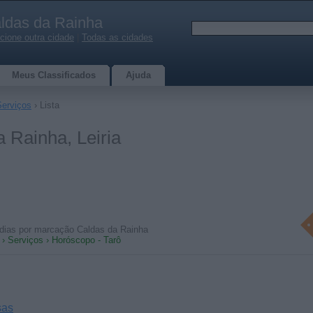
ldas da Rainha
cione outra cidade
|
Todas as cidades
Meus Classificados
Ajuda
Serviços
› Lista
 Rainha, Leiria
s dias por marcação Caldas da Rainha
 › Serviços › Horóscopo - Tarô
sas