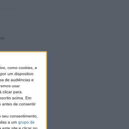
nés
vo, como cookies, e
por um dispositivo
sa de audiências e
€ 10
remos usar
 clicar para
escrito acima. Em
s antes de consentir
o seu consentimento,
cadas a um
grupo de
este site e clicar no