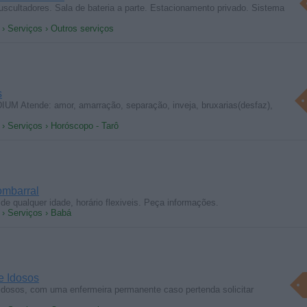
scultadores. Sala de bateria a parte. Estacionamento privado. Sistema
 › Serviços › Outros serviços
s
Atende: amor, amarração, separação, inveja, bruxarias(desfaz),
 › Serviços › Horóscopo - Tarô
bombarral
de qualquer idade, horário flexiveis. Peça informações.
 › Serviços › Babá
e Idosos
idosos, com uma enfermeira permanente caso pertenda solicitar