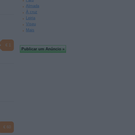
Almada
À cruz
Leiria
Viseu
Mais
€ 1
€ 60