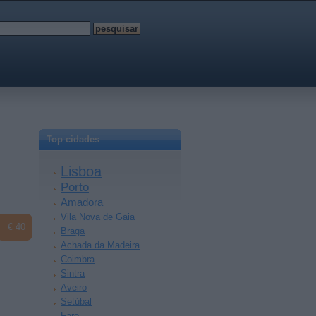
Top cidades
Lisboa
Porto
Amadora
Vila Nova de Gaia
€ 40
Braga
Achada da Madeira
Coimbra
Sintra
Aveiro
Setúbal
Faro