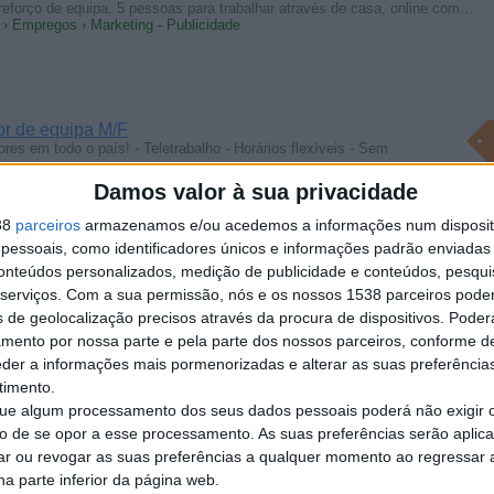
reforço de equipa. 5 pessoas para trabalhar através de casa, online com…
a › Empregos › Marketing - Publicidade
or de equipa M/F
es em todo o país! - Teletrabalho - Horários flexíveis - Sem
a › Empregos › Marketing - Publicidade
Damos valor à sua privacidade
38
parceiros
armazenamos e/ou acedemos a informações num dispositi
essoais, como identificadores únicos e informações padrão enviadas 
conteúdos personalizados, medição de publicidade e conteúdos, pesqui
serviços.
Com a sua permissão, nós e os nossos 1538 parceiros pode
 remodelação, procura pedreiros, experiencia minima 3 anos
s de geolocalização precisos através da procura de dispositivos. Poderá
 › Empregos › Construção civil
amento por nossa parte e pela parte dos nossos parceiros, conforme d
eder a informações mais pormenorizadas e alterar as suas preferência
timento.
com experiencia, mínima de 3 anos. Sr. Luis 965557588
 › Empregos › Construção civil
e algum processamento dos seus dados pessoais poderá não exigir 
to de se opor a esse processamento. As suas preferências serão apli
preiteiros
rar ou revogar as suas preferências a qualquer momento ao regressar a 
 remodelação com sede nas Caldas da Rainha, procura subempreiteiros pa
na parte inferior da página web.
 › Empregos › Construção civil