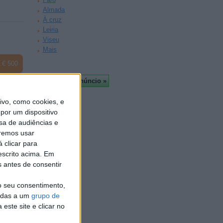
Almada
À cruz
Leiria
Viseu
Mais
€ 500
vo, como cookies, e
por um dispositivo
sa de audiências e
remos usar
 clicar para
escrito acima. Em
s antes de consentir
o seu consentimento,
cadas a um
grupo de
este site e clicar no
ra…