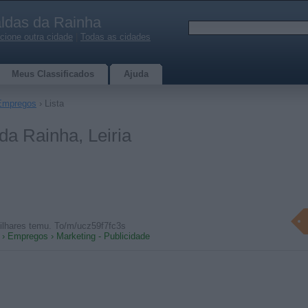
ldas da Rainha
cione outra cidade
|
Todas as cidades
Meus Classificados
Ajuda
Empregos
› Lista
a Rainha, Leiria
milhares temu. To/m/ucz59f7fc3s
a › Empregos › Marketing - Publicidade