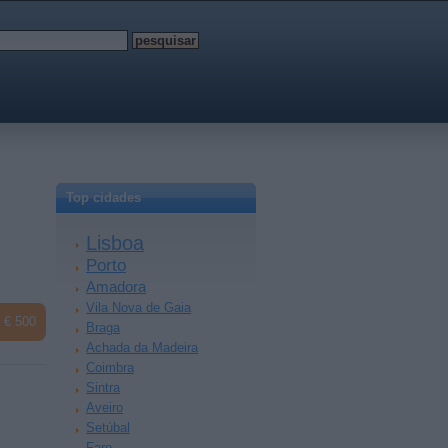
Top cidades
Lisboa
Porto
Amadora
Vila Nova de Gaia
€ 500
Braga
Achada da Madeira
Coimbra
Sintra
Aveiro
Setúbal
Faro