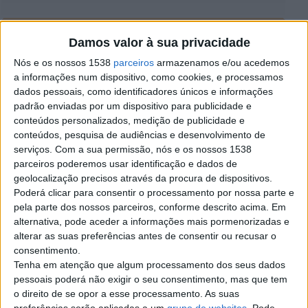
Contato
Damos valor à sua privacidade
Luis
Nós e os nossos 1538
parceiros
armazenamos e/ou acedemos
965557588
a informações num dispositivo, como cookies, e processamos
Contatar o anunciante
dados pessoais, como identificadores únicos e informações
padrão enviadas por um dispositivo para publicidade e
Detalhes da publicação
conteúdos personalizados, medição de publicidade e
conteúdos, pesquisa de audiências e desenvolvimento de
Precisa se estucadores com experiencia, mínima de 3
serviços.
Com a sua permissão, nós e os nossos 1538
anos. Sr. Luis 965557588
parceiros poderemos usar identificação e dados de
geolocalização precisos através da procura de dispositivos.
Poderá clicar para consentir o processamento por nossa parte e
pela parte dos nossos parceiros, conforme descrito acima. Em
alternativa, pode aceder a informações mais pormenorizadas e
Denunciar o anúncio
alterar as suas preferências antes de consentir ou recusar o
consentimento.
Tenha em atenção que algum processamento dos seus dados
pessoais poderá não exigir o seu consentimento, mas que tem
o direito de se opor a esse processamento. As suas
preferências serão aplicadas a um
grupo de websites
. Pode