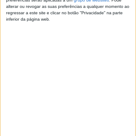
Anúncios relacionados
alterar ou revogar as suas preferências a qualquer momento ao
Pedreiro, Ladrilhador,
regressar a este site e clicar no botão "Privacidade" na parte
inferior da página web.
Canalizador, Pintor, .
Remodelação e Manutenção
(Lisboa)
Somos uma equipa de profissionais altamente qualificados
com uma vasta experiência nas Remodelações…
Tuner empresa de construção
precisa de trabalhadores no
Canadá.
(Lisboa)
Precisamos urgentemente de trabalhadores da construção no
Canadá O trabalhador deve ter uma…
Remodelações e Pintura
(Lisboa)