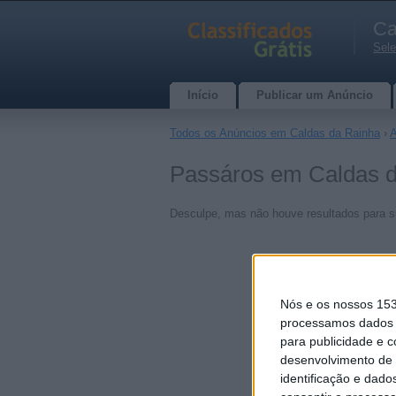
Ca
Sele
Início
Publicar um Anúncio
Todos os Anúncios em Caldas da Rainha
›
A
Passáros em Caldas da
Desculpe, mas não houve resultados para s
Nós e os nossos 15
processamos dados p
para publicidade e 
desenvolvimento de 
identificação e dado