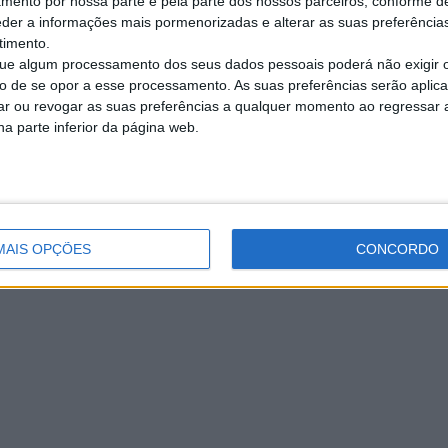
amento por nossa parte e pela parte dos nossos parceiros, conforme d
eder a informações mais pormenorizadas e alterar as suas preferência
timento.
e algum processamento dos seus dados pessoais poderá não exigir 
to de se opor a esse processamento. As suas preferências serão apli
rar ou revogar as suas preferências a qualquer momento ao regressar a 
na parte inferior da página web.
MAIS OPÇÕES
CONCORDO