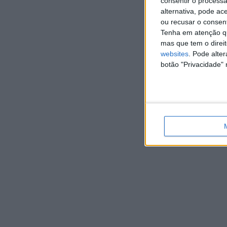
consentir o process
alternativa, pode ac
ou recusar o consen
Tenha em atenção qu
mas que tem o direi
websites
. Pode alte
botão "Privacidade" 