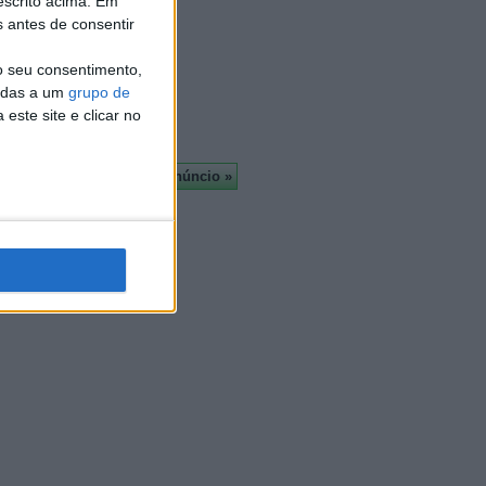
escrito acima. Em
Almada
s antes de consentir
À cruz
Leiria
o seu consentimento,
Viseu
cadas a um
grupo de
Mais
este site e clicar no