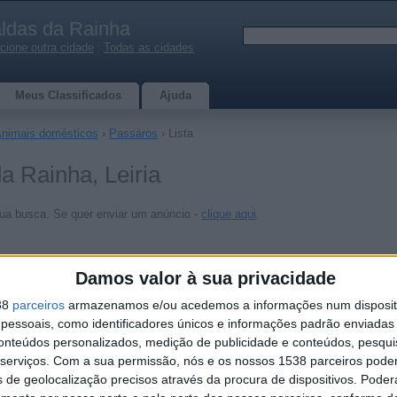
ldas da Rainha
cione outra cidade
|
Todas as cidades
Meus Classificados
Ajuda
nimais domésticos
›
Passáros
› Lista
 Rainha, Leiria
ua busca. Se quer enviar um anúncio -
clique aqui
.
Damos valor à sua privacidade
38
parceiros
armazenamos e/ou acedemos a informações num dispositi
essoais, como identificadores únicos e informações padrão enviadas 
conteúdos personalizados, medição de publicidade e conteúdos, pesqui
serviços.
Com a sua permissão, nós e os nossos 1538 parceiros pode
s de geolocalização precisos através da procura de dispositivos. Poderá