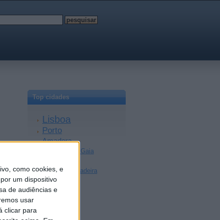
Top cidades
Lisboa
Porto
Amadora
Vila Nova de Gaia
Braga
vo, como cookies, e
Achada da Madeira
por um dispositivo
Coimbra
sa de audiências e
Sintra
remos usar
Aveiro
 clicar para
Setúbal
Faro