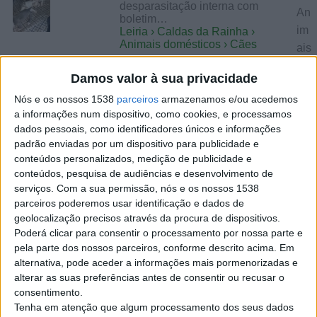
desparasitação interna com
An
boletim…
im
Leiria › Caldas da Rainha ›
Animais domésticos › Cães
ais
do
Damos valor à sua privacidade
mé
sexta-feira, 15 de outubro de 2021
Nós e os nossos 1538
parceiros
armazenamos e/ou acedemos
sti
a informações num dispositivo, como cookies, e processamos
co
American staff bull terrier
dados pessoais, como identificadores únicos e informações
s
padrão enviadas por um dispositivo para publicidade e
€ 300
cat
conteúdos personalizados, medição de publicidade e
Pitbulls de Exelente linhagem,
eg
conteúdos, pesquisa de audiências e desenvolvimento de
tanto os pais como avós criados
serviços.
Com a sua permissão, nós e os nossos 1538
ori
em ambiente muito harmonioso
parceiros poderemos usar identificação e dados de
e…
a e
geolocalização precisos através da procura de dispositivos.
Leiria › Caldas da Rainha ›
cid
Animais domésticos › Cães
Poderá clicar para consentir o processamento por nossa parte e
ad
pela parte dos nossos parceiros, conforme descrito acima. Em
e
alternativa, pode aceder a informações mais pormenorizadas e
domingo, 5 de janeiro de 2020
de
alterar as suas preferências antes de consentir ou recusar o
consentimento.
Ca
Tenha em atenção que algum processamento dos seus dados
Formigas domesticadas
lda