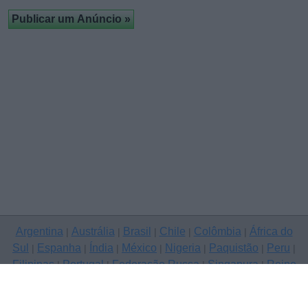
Argentina
Austrália
Brasil
Chile
Colômbia
África do
|
|
|
|
|
Sul
Espanha
Índia
México
Nigeria
Paquistão
Peru
|
|
|
|
|
|
|
Filipinas
Portugal
Federação Russa
Singapura
Reino
|
|
|
|
Unido
Estados Unidos
Venezuela
|
|
Copyright © 2026 ClassificadosGratis.com.pt — anunciar grátis,