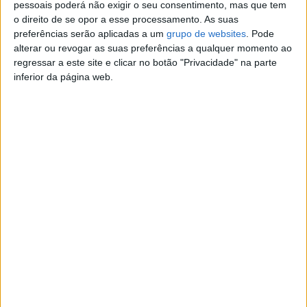
pessoais poderá não exigir o seu consentimento, mas que tem
Boa noite Vendo ninho com
s
o direito de se opor a esse processamento. As suas
formigas domesticadas
da
preferências serão aplicadas a um
grupo de websites
. Pode
Oportunidade unica para iniciar um
Ra
negocio…
alterar ou revogar as suas preferências a qualquer momento ao
Leiria › Caldas da Rainha ›
regressar a este site e clicar no botão "Privacidade" na parte
inh
Animais domésticos › Outras
inferior da página web.
a
animais
nã
o
sexta-feira, 27 de julho de 2018
sã
o
cla
British shorthair
€ 350
ssi
Gatinhos British shorthair procuram
fic
novos donos. Para mais
informações contacte.
ad
Leiria › Caldas da Rainha ›
os
Animais domésticos › Gatos
po
r
terça-feira, 29 de dezembro de 2015
su
bc