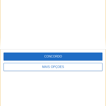
domingo, 4 de agosto de 2013
Cão de Pastor Alemão -
Vulpos Velox
€ 600
Ninhada reconhecida e certificada
pelo Pastor Alemão Clube de
Portugal com excelente
conjugação de…
Leiria › Caldas da Rainha ›
CONCORDO
Animais domésticos › Cães
MAIS OPÇÕES
sexta-feira, 13 de janeiro de 2012
Ninhada de west highland
white terrier disponivel c/
LOP
€ 400
Desparasitados, com LOP e