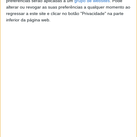
preferências serão aplicadas a um
grupo de websites
. Pode
alterar ou revogar as suas preferências a qualquer momento ao
regressar a este site e clicar no botão "Privacidade" na parte
inferior da página web.
Anúncios relacionados
Raposas Fennec domesticadas e
criadas em casa
(Abitureiras, Santarém)
Temos raposa Fennec domesticada criada em
casa agora disponível. São alimentados com biberão e…
Papagaio/ave - Cinzento -
Domesticado
(À cruz, Açores)
Cedo papagaio cinzento ( Fêmea ) de cauda
vermelha domesticado com—8 meses já assobia e já
começar…