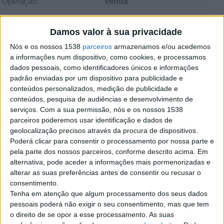
Operação:
Venda
Contato
Damos valor à sua privacidade
Nós e os nossos 1538
parceiros
armazenamos e/ou acedemos
Maria carlota
a informações num dispositivo, como cookies, e processamos
913409589
dados pessoais, como identificadores únicos e informações
Contatar o anunciante
padrão enviadas por um dispositivo para publicidade e
conteúdos personalizados, medição de publicidade e
Detalhes da publicação
conteúdos, pesquisa de audiências e desenvolvimento de
serviços.
Com a sua permissão, nós e os nossos 1538
Boa noite
parceiros poderemos usar identificação e dados de
Vendo ninho com formigas domesticadas
geolocalização precisos através da procura de dispositivos.
Oportunidade unica para iniciar um negocio ambulante
Poderá clicar para consentir o processamento por nossa parte e
As formigas estao completamente adestradas , obedecem
pela parte dos nossos parceiros, conforme descrito acima. Em
a tudo,
alternativa, pode aceder a informações mais pormenorizadas e
fazer o pino, fazerem a piramide, carregar em grupo a
alterar as suas preferências antes de consentir ou recusar o
xicara do cafe, e ate coçar a sua orelha
consentimento.
Tenha em atenção que algum processamento dos seus dados
pessoais poderá não exigir o seu consentimento, mas que tem
o direito de se opor a esse processamento. As suas
Denunciar o anúncio