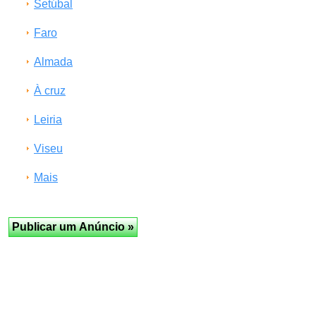
Setúbal
Faro
Almada
À cruz
Leiria
Viseu
Mais