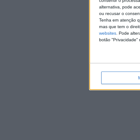
consentir o process
alternativa, pode ac
ou recusar o consen
Tenha em atenção qu
mas que tem o direi
websites
. Pode alte
botão "Privacidade" 