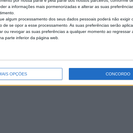
amento por nossa parte e pela parte dos nossos parceiros, conforme d
eder a informações mais pormenorizadas e alterar as suas preferência
timento.
e algum processamento dos seus dados pessoais poderá não exigir 
to de se opor a esse processamento. As suas preferências serão apli
rar ou revogar as suas preferências a qualquer momento ao regressar a 
na parte inferior da página web.
MAIS OPÇÕES
CONCORDO