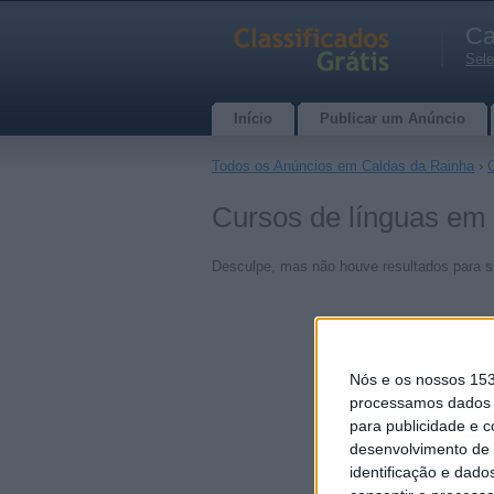
Ca
Sele
Início
Publicar um Anúncio
Todos os Anúncios em Caldas da Rainha
›
Cursos de línguas em 
Desculpe, mas não houve resultados para s
Nós e os nossos 15
processamos dados p
para publicidade e 
desenvolvimento de 
identificação e dado