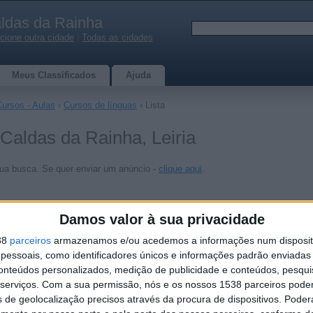
ldas da Rainha
cione outra cidade
|
Todas as cidades
Meus Classificados
Ajuda
Cursos - Aulas
›
Cursos de línguas
› Lista
Caldas da Rainha, Leiria
ua busca. Se quer enviar um anúncio -
clique aqui
.
Damos valor à sua privacidade
38
parceiros
armazenamos e/ou acedemos a informações num dispositi
essoais, como identificadores únicos e informações padrão enviadas 
conteúdos personalizados, medição de publicidade e conteúdos, pesqui
serviços.
Com a sua permissão, nós e os nossos 1538 parceiros pode
s de geolocalização precisos através da procura de dispositivos. Poderá