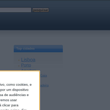
Top cidades
Lisboa
Porto
Amadora
Vila Nova de Gaia
Braga
vo, como cookies, e
Achada da Madeira
por um dispositivo
Coimbra
sa de audiências e
Sintra
remos usar
Aveiro
 clicar para
Setúbal
Faro