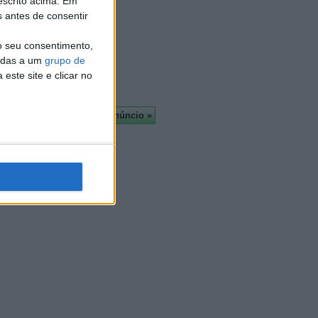
escrito acima. Em
Almada
s antes de consentir
À cruz
Leiria
o seu consentimento,
Viseu
cadas a um
grupo de
Mais
este site e clicar no