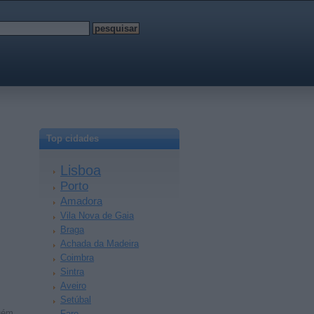
Top cidades
Lisboa
Porto
Amadora
Vila Nova de Gaia
Braga
Achada da Madeira
Coimbra
Sintra
Aveiro
Setúbal
lguém…
Faro