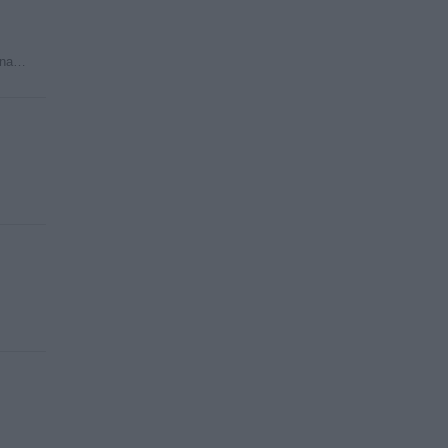
, na…