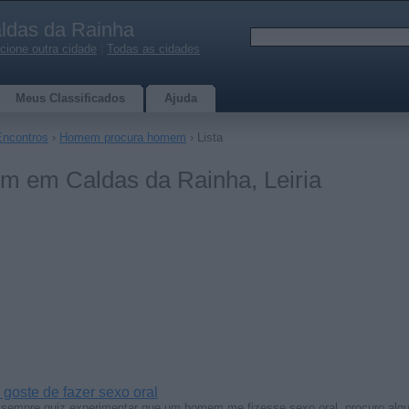
ldas da Rainha
cione outra cidade
|
Todas as cidades
Meus Classificados
Ajuda
Encontros
›
Homem procura homem
› Lista
 em Caldas da Rainha, Leiria
goste de fazer sexo oral
 sempre quiz experimentar que um homem me fizesse sexo oral, procuro a