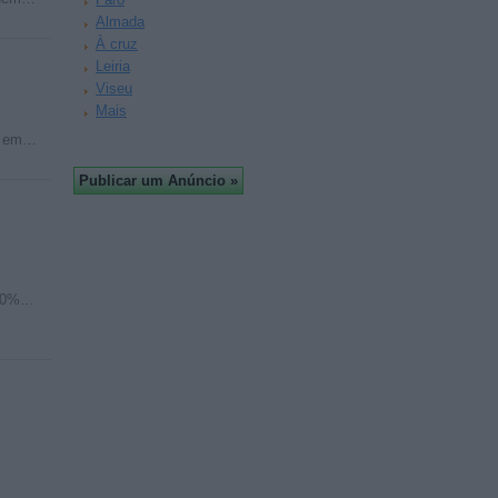
Almada
À cruz
Leiria
Viseu
Mais
do em…
100%…