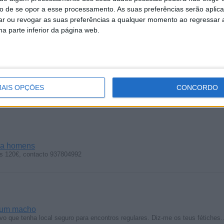
to de se opor a esse processamento. As suas preferências serão apli
vo
rar ou revogar as suas preferências a qualquer momento ao regressar a 
a eu fazer de femea submissa. Tenho 51 anos.
na parte inferior da página web.
mem
AIS OPÇÕES
CONCORDO
ra homem, este anúncio é comercial, custa 70 € o meu contacto é 937804
 a homens
os 120€, contacto 937804992
 um macho
o que tenha local seguro para encontros regulares. Diz-me os teus fétiches