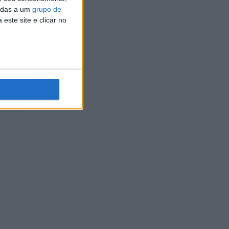
cadas a um
grupo de
este site e clicar no
992
…