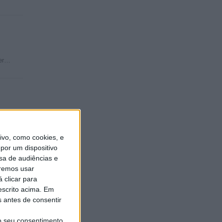
zer…
to e…
vo, como cookies, e
por um dispositivo
sa de audiências e
remos usar
 clicar para
escrito acima. Em
s antes de consentir
o seu consentimento,