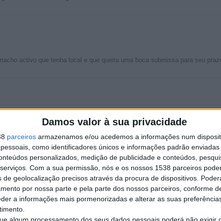
macho activo que tenha local e que queira uma boca submissa para seu pra
duro e discreto
Damos valor à sua privacidade
igo carinhoso e discreto com pau bem grosso para relacionamento discre
38
parceiros
armazenamos e/ou acedemos a informações num dispositi
essoais, como identificadores únicos e informações padrão enviadas 
conteúdos personalizados, medição de publicidade e conteúdos, pesqui
serviços.
Com a sua permissão, nós e os nossos 1538 parceiros pode
ivo procura um macho 110% ativo
s de geolocalização precisos através da procura de dispositivos. Poderá
as e me impulsionares o reator. Membro duma capacidade de combustão…
amento por nossa parte e pela parte dos nossos parceiros, conforme d
eder a informações mais pormenorizadas e alterar as suas preferência
timento.
e algum processamento dos seus dados pessoais poderá não exigir 