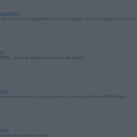
panheiro
ue procura um companheiro para uma relação séria e duradoura e discreta
ns
04094, zonas de Caldas da Rainha e de Óbidos
mem
ucraniano para sexo, sou gay passivo e o meu contacto de WhatsApp é…
ovem
 goste de mamar em sigilo.