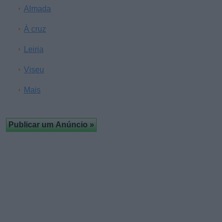
Almada
À cruz
Leiria
Viseu
Mais