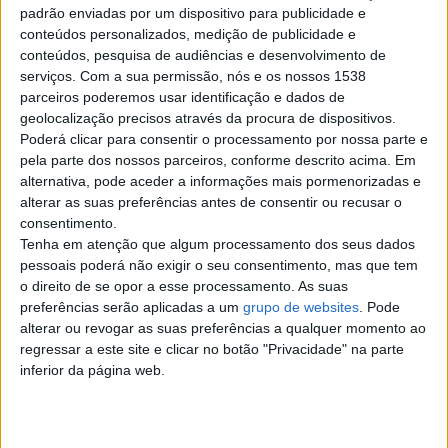
padrão enviadas por um dispositivo para publicidade e
Espaço Privado de Requinte e
conteúdos personalizados, medição de publicidade e
com muita Higiene , Musica
Ambiental e…
conteúdos, pesquisa de audiências e desenvolvimento de
Leiria › Caldas da Rainha
serviços.
Com a sua permissão, nós e os nossos 1538
parceiros poderemos usar identificação e dados de
geolocalização precisos através da procura de dispositivos.
quarta-feira, 15 de julho de 2026
Poderá clicar para consentir o processamento por nossa parte e
pela parte dos nossos parceiros, conforme descrito acima. Em
alternativa, pode aceder a informações mais pormenorizadas e
momento repleto de caricias
alterar as suas preferências antes de consentir ou recusar o
e carinho, calma .Amo um
consentimento.
bom oral molhadinho, anal
Tenha em atenção que algum processamento dos seus dados
per
pessoais poderá não exigir o seu consentimento, mas que tem
…feito,69 minete, acessórios,
o direito de se opor a esse processamento. As suas
muita malandriçe.Vêm desfrutar de
preferências serão aplicadas a um
grupo de websites
. Pode
momentos de entrega e prazer…
alterar ou revogar as suas preferências a qualquer momento ao
Leiria › Caldas da Rainha
regressar a este site e clicar no botão "Privacidade" na parte
inferior da página web.
quinta-feira, 9 de julho de 2026
Sua melhor escolha