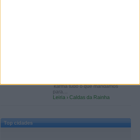
Olá a todos. Sou mulher com 1,60
MT, 50 kg e 55 anos. Procuro pela
primeira vez, fazer encontros de…
Leiria › Caldas da Rainha
terça-feira, 5 de junho de 2018
Gigolo profissional em tudo
low cost alugo me ao dia
semana ou mês
Discreto sigilo meigo bom de cama
boa pessoa bom ouvinte sincero
'karma tudo o que mandamos
para…
Leiria › Caldas da Rainha
Top cidades