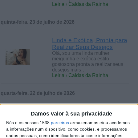
Leiria › Caldas da Rainha
quinta-feira, 23 de julho de 2026
Linda e Exótica, Pronta para
Realizar Seus Desejos
Olá, sou uma linda mulher
meiguinha e exótica estilo
gostosona pronta a realizar seus
desejos mais…
Leiria › Caldas da Rainha
quarta-feira, 22 de julho de 2026
Venha Descobrir um Mundo
Damos valor à sua privacidade
Místico Através de Vários
Nós e os nossos 1538
parceiros
armazenamos e/ou acedemos
Jogos de Sedução e de
a informações num dispositivo, como cookies, e processamos
muito P
dados pessoais, como identificadores únicos e informações
…razer a mistura. Atendemos num