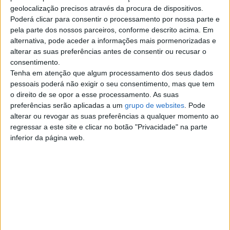
Top cidades
geolocalização precisos através da procura de dispositivos.
Poderá clicar para consentir o processamento por nossa parte e
pela parte dos nossos parceiros, conforme descrito acima. Em
Lisboa
alternativa, pode aceder a informações mais pormenorizadas e
alterar as suas preferências antes de consentir ou recusar o
Porto
consentimento.
Tenha em atenção que algum processamento dos seus dados
Amadora
pessoais poderá não exigir o seu consentimento, mas que tem
o direito de se opor a esse processamento. As suas
preferências serão aplicadas a um
grupo de websites
. Pode
Vila Nova de Gaia
alterar ou revogar as suas preferências a qualquer momento ao
regressar a este site e clicar no botão "Privacidade" na parte
Braga
inferior da página web.
Achada da Madeira
Coimbra
Sintra
Aveiro