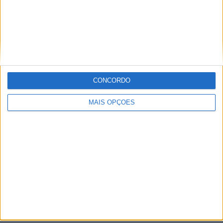
Setúbal
Faro
Almada
À cruz
CONCORDO
Leiria
MAIS OPÇÕES
Viseu
Mais