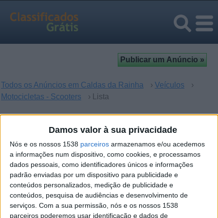
Todos os Anúncios em Caldas da Rainha
›
Veículos
›
Motocicletas - Scooters
› Lista
Motocicletas - Scooters em
Damos valor à sua privacidade
Caldas da Rainha, Leiria
Nós e os nossos 1538
parceiros
armazenamos e/ou acedemos
a informações num dispositivo, como cookies, e processamos
dados pessoais, como identificadores únicos e informações
Desculpe, mas não houve resultados para sua busca. Se
padrão enviadas por um dispositivo para publicidade e
quer enviar um anúncio -
clique aqui
.
conteúdos personalizados, medição de publicidade e
conteúdos, pesquisa de audiências e desenvolvimento de
serviços.
Com a sua permissão, nós e os nossos 1538
parceiros poderemos usar identificação e dados de