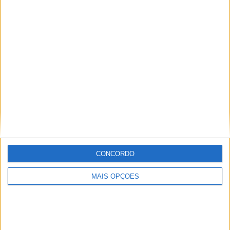
Vila Nova de Gaia
Braga
Achada da Madeira
Coimbra
Sintra
Aveiro
Setúbal
CONCORDO
Faro
MAIS OPÇÕES
Almada
À cruz
Leiria