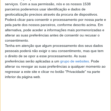
serviços.
Com a sua permissão, nós e os nossos 1538
segunda-feira, 12 de março de 2012
parceiros poderemos usar identificação e dados de
geolocalização precisos através da procura de dispositivos.
Poderá clicar para consentir o processamento por nossa parte e
Maquinas para oficinas de
pela parte dos nossos parceiros, conforme descrito acima. Em
pneus e centros auto
alternativa, pode aceder a informações mais pormenorizadas e
Temos em promoção diversos kits
alterar as suas preferências antes de consentir ou recusar o
dee equilibragem e desmontagem
consentimento.
de pneus ligeiros e pesados
Tenha em atenção que algum processamento dos seus dados
Temos…
pessoais poderá não exigir o seu consentimento, mas que tem
Leiria › Caldas da Rainha
o direito de se opor a esse processamento. As suas
preferências serão aplicadas a um
grupo de websites
. Pode
alterar ou revogar as suas preferências a qualquer momento ao
regressar a este site e clicar no botão "Privacidade" na parte
Top cidades
inferior da página web.
Lisboa
Porto
Amadora