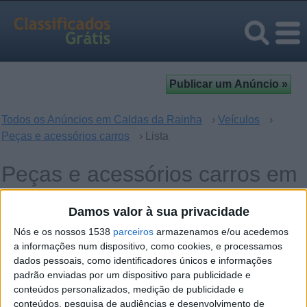
Todos os Anúncios em Caldas da Rainha
›
Veículos
›
Peças e acessórios carros
› Lista
Peças e acessórios carros em
Caldas da Rainha, Leiria
Damos valor à sua privacidade
Nós e os nossos 1538
parceiros
armazenamos e/ou acedemos
Operação
Palavras-chave
a informações num dispositivo, como cookies, e processamos
dados pessoais, como identificadores únicos e informações
padrão enviadas por um dispositivo para publicidade e
conteúdos personalizados, medição de publicidade e
conteúdos, pesquisa de audiências e desenvolvimento de