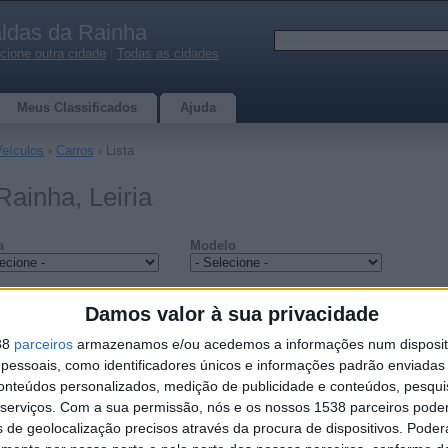
ldas da Rainha
cione outra cidade
|
Todas as cidades
Meus Classificados
Ajuda
Veículos
›
Carros
› Lista
ainha, Leiria
a
Modelo
de carro
Palavras-chave
Damos valor à sua privacidade
38
parceiros
armazenamos e/ou acedemos a informações num dispositi
essoais, como identificadores únicos e informações padrão enviadas 
conteúdos personalizados, medição de publicidade e conteúdos, pesqui
serviços.
Com a sua permissão, nós e os nossos 1538 parceiros pode
s de geolocalização precisos através da procura de dispositivos. Poderá