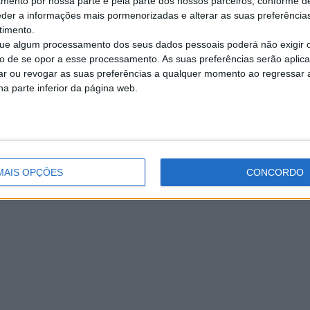
amento por nossa parte e pela parte dos nossos parceiros, conforme d
eder a informações mais pormenorizadas e alterar as suas preferência
ual, 1,2 litres
timento.
€
 16 valvulas , 5 portas direçao assistida vidros electricos fecho
e algum processamento dos seus dados pessoais poderá não exigir 
to de se opor a esse processamento. As suas preferências serão apli
rar ou revogar as suas preferências a qualquer momento ao regressar a 
na parte inferior da página web.
MAIS OPÇÕES
CONCORDO