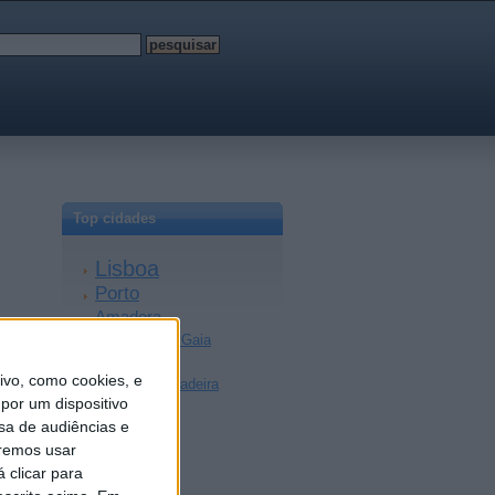
Top cidades
Lisboa
Porto
Amadora
Vila Nova de Gaia
Braga
vo, como cookies, e
Achada da Madeira
por um dispositivo
Coimbra
sa de audiências e
Sintra
remos usar
Aveiro
 clicar para
Setúbal
Faro