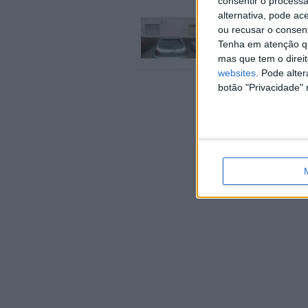
consentir o process
alternativa, pode ac
Ford Fiesta 1998, Man
ou recusar o consen
Ford fiesta versao tecno,
Tenha em atenção qu
central…
Leiria › Caldas da Rainha
mas que tem o direi
websites
. Pode alte
botão "Privacidade" 