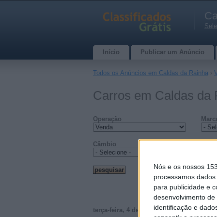
Ca
Sele
Início
Publicar um Anúncio
Todos os Anúncios em Caldas da Rainha
›
Carros em Caldas da R
Operação
Marc
Câmbio
Tipo 
Nós e os nossos 15
processamos dados p
para publicidade e 
desenvolvimento de 
identificação e dado
terça-feira, 4 de outubro de 2011