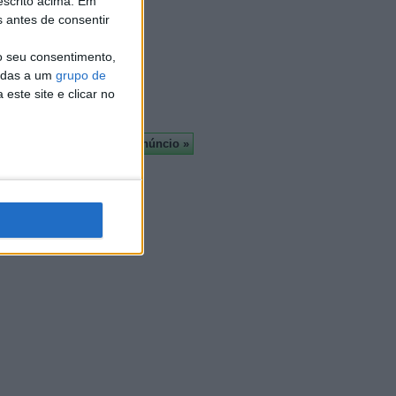
escrito acima. Em
Almada
s antes de consentir
À cruz
 1.650
Leiria
o seu consentimento,
Viseu
cadas a um
grupo de
Mais
este site e clicar no