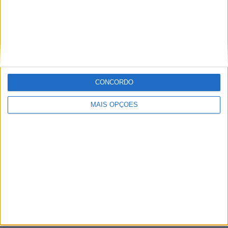
Setúbal
Faro
Almada
À cruz
CONCORDO
Leiria
MAIS OPÇÕES
Viseu
Mais