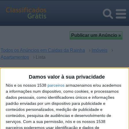
Todos os Anúncios em Caldas da Rainha
›
Imóveis
›
Apartamentos
› Lista
Apartamentos em Caldas da
Damos valor à sua privacidade
Rainha, Leiria
Nós e os nossos 1538
parceiros
armazenamos e/ou acedemos
a informações num dispositivo, como cookies, e processamos
dados pessoais, como identificadores únicos e informações
Desculpe, mas não houve resultados para sua busca. Se
padrão enviadas por um dispositivo para publicidade e
quer enviar um anúncio -
clique aqui
.
conteúdos personalizados, medição de publicidade e
conteúdos, pesquisa de audiências e desenvolvimento de
serviços.
Com a sua permissão, nós e os nossos 1538
parceiros poderemos usar identificação e dados de