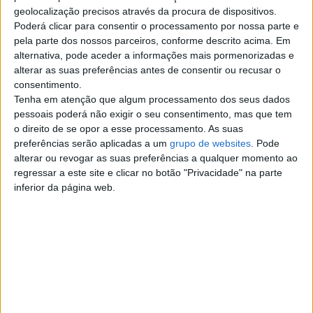
Top cidades
geolocalização precisos através da procura de dispositivos.
Poderá clicar para consentir o processamento por nossa parte e
pela parte dos nossos parceiros, conforme descrito acima. Em
Lisboa
alternativa, pode aceder a informações mais pormenorizadas e
alterar as suas preferências antes de consentir ou recusar o
Porto
consentimento.
Tenha em atenção que algum processamento dos seus dados
Amadora
pessoais poderá não exigir o seu consentimento, mas que tem
o direito de se opor a esse processamento. As suas
preferências serão aplicadas a um
grupo de websites
. Pode
Vila Nova de Gaia
alterar ou revogar as suas preferências a qualquer momento ao
regressar a este site e clicar no botão "Privacidade" na parte
Braga
inferior da página web.
Achada da Madeira
Coimbra
Sintra
Aveiro