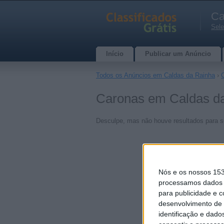
Ca
Sele
Início
Publicar um Anúncio
Todos os Anúncios em Caldas da Rainha
›
Caronas em Caldas da
Desculpe, mas não houve resultados para s
Nós e os nossos 15
processamos dados p
para publicidade e 
desenvolvimento de 
identificação e dado