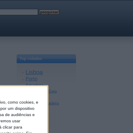
Top cidades
Lisboa
Porto
Amadora
Vila Nova de Gaia
Braga
vo, como cookies, e
Achada da Madeira
por um dispositivo
Coimbra
sa de audiências e
Sintra
remos usar
Aveiro
 clicar para
Setúbal
Faro