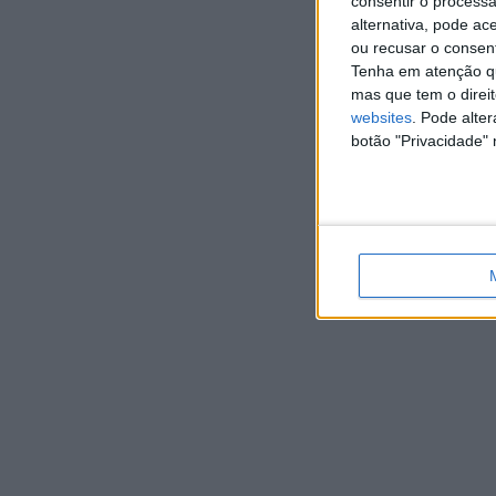
consentir o process
alternativa, pode ac
ou recusar o consen
Tenha em atenção qu
mas que tem o direi
websites
. Pode alte
botão "Privacidade" 