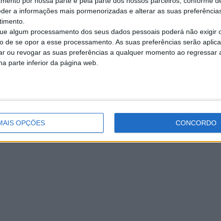
amento por nossa parte e pela parte dos nossos parceiros, conforme d
eder a informações mais pormenorizadas e alterar as suas preferência
timento.
e algum processamento dos seus dados pessoais poderá não exigir 
to de se opor a esse processamento. As suas preferências serão apli
rar ou revogar as suas preferências a qualquer momento ao regressar a 
na parte inferior da página web.
MAIS OPÇÕES
CONCORDO