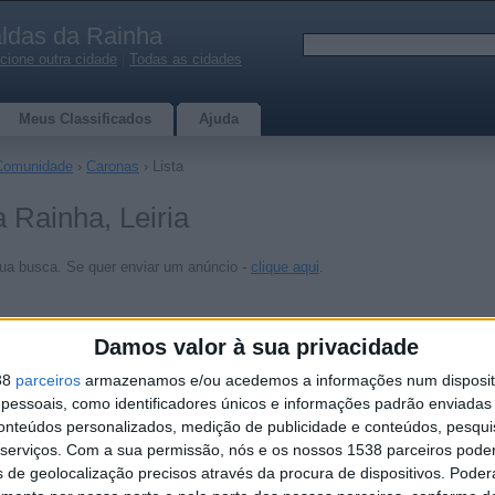
ldas da Rainha
cione outra cidade
|
Todas as cidades
Meus Classificados
Ajuda
Comunidade
›
Caronas
› Lista
 Rainha, Leiria
ua busca. Se quer enviar um anúncio -
clique aqui
.
Damos valor à sua privacidade
38
parceiros
armazenamos e/ou acedemos a informações num dispositi
essoais, como identificadores únicos e informações padrão enviadas 
conteúdos personalizados, medição de publicidade e conteúdos, pesqui
serviços.
Com a sua permissão, nós e os nossos 1538 parceiros pode
s de geolocalização precisos através da procura de dispositivos. Poderá