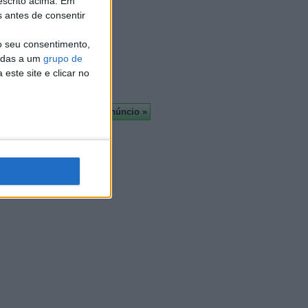
escrito acima. Em
Almada
s antes de consentir
À cruz
Leiria
o seu consentimento,
Viseu
cadas a um
grupo de
Mais
este site e clicar no