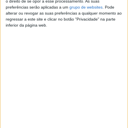
o direito de se opor a esse processamento. As suas
preferências serão aplicadas a um
grupo de websites
. Pode
Nelson
alterar ou revogar as suas preferências a qualquer momento ao
Contatar o anunciante
regressar a este site e clicar no botão "Privacidade" na parte
inferior da página web.
Detalhes da publicação
Ensino de leitura a crianças do 1°Ciclo.
Sou professor licenciado com experiência.
Aulas em pequenos grupos online via Zoom.
Para mais informações contactar para
n9.gomes@gmail.com.
5€ por aula.
Denunciar o anúncio
Anúncios relacionados