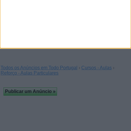
Estamos a recrutar
(Pinhal Novo, Setúbal)
- Estamos a recrutar! - Centro de Estudos no Pinhal Novo
(Palmela) procura professores de Português…
Todos os Anúncios em Todo Portugal
›
Cursos - Aulas
›
Reforço - Aulas Particulares