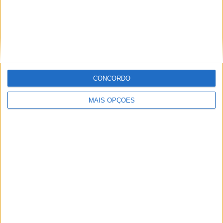
Explicações Online ou ao
Domicílio
(Lisboa)
Prestamos serviço de explicações individuais a
CONCORDO
todas as disciplinas desde o 1º ciclo ao Ensino…
MAIS OPÇÕES
Aulas Particulares Online -
Infantário, Básico e Secundário
(Pombal, Porto)
AULA PARTICULAR ONLINE - AULA PARTICULAR ONLINE
Valor: 7€ a 15€ Aula Particular para o Infantário…
Explicações de inglês e espanhol