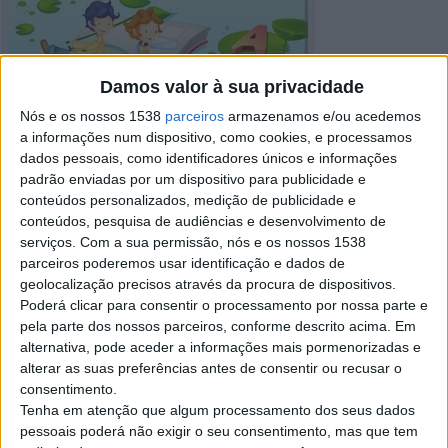
Damos valor à sua privacidade
Nós e os nossos 1538
parceiros
armazenamos e/ou acedemos
a informações num dispositivo, como cookies, e processamos
dados pessoais, como identificadores únicos e informações
padrão enviadas por um dispositivo para publicidade e
conteúdos personalizados, medição de publicidade e
conteúdos, pesquisa de audiências e desenvolvimento de
serviços.
Com a sua permissão, nós e os nossos 1538
parceiros poderemos usar identificação e dados de
geolocalização precisos através da procura de dispositivos.
Poderá clicar para consentir o processamento por nossa parte e
Detalhes do anúncio
pela parte dos nossos parceiros, conforme descrito acima. Em
alternativa, pode aceder a informações mais pormenorizadas e
Cidade:
Caldas da Rainha, Leiria
alterar as suas preferências antes de consentir ou recusar o
Operação:
Procuro
Preço:
€ 5
consentimento.
Tenha em atenção que algum processamento dos seus dados
pessoais poderá não exigir o seu consentimento, mas que tem
Contato