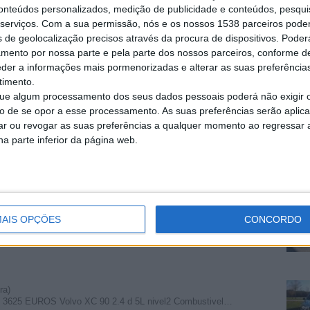
conteúdos personalizados, medição de publicidade e conteúdos, pesqui
sboa)
serviços.
Com a sua permissão, nós e os nossos 1538 parceiros pode
e Marca Parkside como novo. Entregue ao próprio pagamento a…
s de geolocalização precisos através da procura de dispositivos. Poderá
amento por nossa parte e pela parte dos nossos parceiros, conforme d
eder a informações mais pormenorizadas e alterar as suas preferência
timento.
lo Branco)
e algum processamento dos seus dados pessoais poderá não exigir 
Renault ModeloClio Versão1.2 16V Rip Curl…
to de se opor a esse processamento. As suas preferências serão apli
rar ou revogar as suas preferências a qualquer momento ao regressar a 
na parte inferior da página web.
o Castelo)
uito bom estado, sem qualquer tipo de anomalia, Versão…
AIS OPÇÕES
CONCORDO
inta da Levegada, Viseu)
o Rip Curl. Ar condicionado. Motor 1.2 a gasolina.
ra)
al 3625 EUROS Volvo XC 90 2.4 d 5L nivel2 Combustivel…