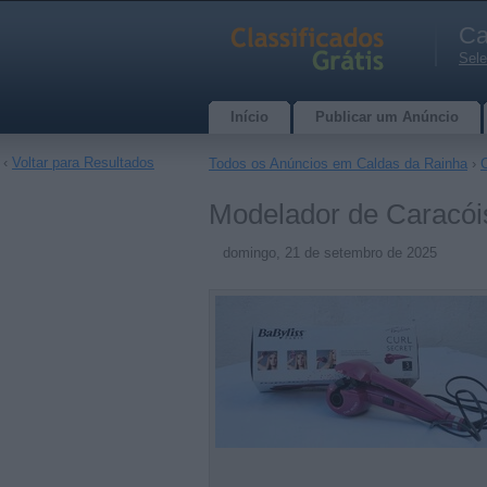
Ca
Sele
Início
Publicar um Anúncio
‹
Voltar para Resultados
Todos os Anúncios em Caldas da Rainha
›
Modelador de Caracóis
domingo, 21 de setembro de 2025