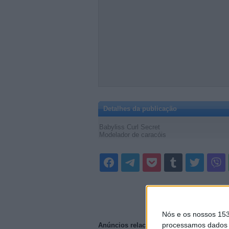
Detalhes da publicação
Babyliss Curl Secret
Modelador de caracóis
Nós e os nossos 15
processamos dados p
Anúncios relacionados