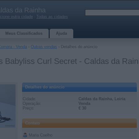
ldas da Rainha
cione outra cidade
|
Todas as cidades
Meus Classificados
Ajuda
Compra - Venda
›
Outras vendas
› Detalhes do anúncio
 Babyliss Curl Secret - Caldas da Rai
Detalhes do anúncio
Cidade:
Caldas da Rainha, Leiria
Operação:
Venda
Preço:
€ 30
Contato
Maria Coelho