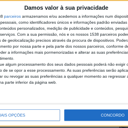
Damos valor à sua privacidade
38
parceiros
armazenamos e/ou acedemos a informações num dispositi
Denunciar o anúnci
essoais, como identificadores únicos e informações padrão enviadas 
conteúdos personalizados, medição de publicidade e conteúdos, pesqui
serviços.
Com a sua permissão, nós e os nossos 1538 parceiros pode
s de geolocalização precisos através da procura de dispositivos. Poderá
amento por nossa parte e pela parte dos nossos parceiros, conforme d
eder a informações mais pormenorizadas e alterar as suas preferência
a Real)
timento.
m) 4500 EUR
e algum processamento dos seus dados pessoais poderá não exigir 
to de se opor a esse processamento. As suas preferências serão apli
rar ou revogar as suas preferências a qualquer momento ao regressar a 
na parte inferior da página web.
, Aveiro)
eiro)
AIS OPÇÕES
CONCORDO
 MarcaSmart ModeloForFour VersãoElectric Drive Prime…