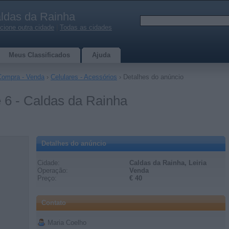
ldas da Rainha
cione outra cidade
|
Todas as cidades
Meus Classificados
Ajuda
Compra - Venda
›
Celulares - Acessórios
› Detalhes do anúncio
 6 - Caldas da Rainha
Detalhes do anúncio
Cidade:
Caldas da Rainha, Leiria
Operação:
Venda
Preço:
€ 40
Contato
Maria Coelho