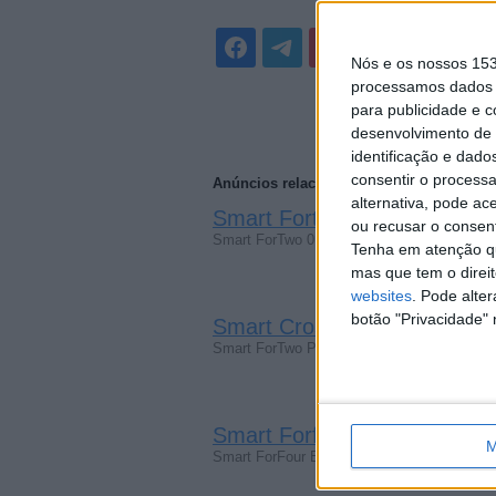
Nós e os nossos 15
processamos dados p
para publicidade e 
desenvolvimento de 
identificação e dado
consentir o process
Anúncios relacionados
alternativa, pode ac
Smart Fortwo 2018
(Machada, Vil
ou recusar o consen
Smart ForTwo 0.9 Prime 90 Aut. (18 000 k
Tenha em atenção qu
mas que tem o direi
websites
. Pode alte
botão "Privacidade" 
Smart Crossblade 2012
(Adaufe
Smart ForTwo Prime muito-2000€
Smart Forfour 2018
(Acabada, Av
M
Smart ForFour Electric Drive Prime 5200€