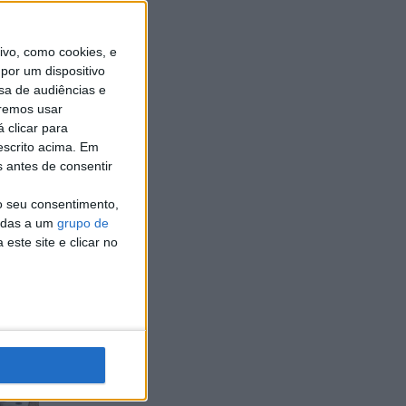
vo, como cookies, e
o
por um dispositivo
sa de audiências e
remos usar
 clicar para
escrito acima. Em
s antes de consentir
o seu consentimento,
cadas a um
grupo de
este site e clicar no