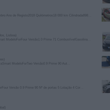
bro Ano de Registo2018 Quilómetros18 000 km Cilindrada898…
os, Lisboa)
mart ModeloForFour Versão1.0 Prime 71 CombustívelGasolina…
es)
rcaSmart ModeloForTwo Versão0.9 Prime 90 Aut…
rFour Versão 0.9 Prime 90 Nº de portas 5 Lotação 4 Cor…
bal)