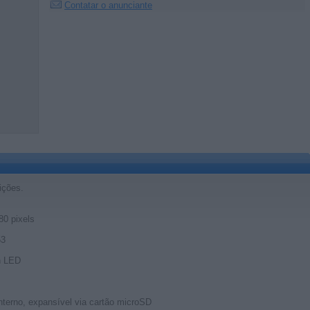
Contatar o anunciante
ições.
80 pixels
53
h LED
erno, expansível via cartão microSD