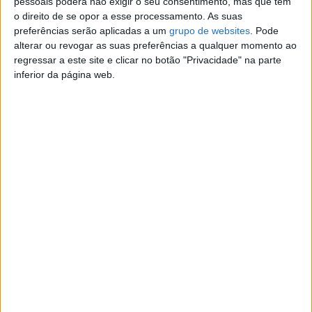
pessoais poderá não exigir o seu consentimento, mas que tem
o direito de se opor a esse processamento. As suas
Cidade:
Caldas da Rainha, Leiria
preferências serão aplicadas a um
grupo de websites
. Pode
Operação:
Venda
alterar ou revogar as suas preferências a qualquer momento ao
Preço:
€ 65
regressar a este site e clicar no botão "Privacidade" na parte
inferior da página web.
Contato
Maria Coelho
Contatar o anunciante
Detalhes da publicação
HISTORIA de França Popular e Ilustrada desde os
Tempos mais Remotos
até aos nossos Dias.
Tradução revista e anotada por Manuel Pinheiro Chagas.
Tradução portuguesa de uma das mais importantes
sínteses históricas de
França até à Revolução.
Estado - Exemplares com algumas manchas de
humidade no interior.