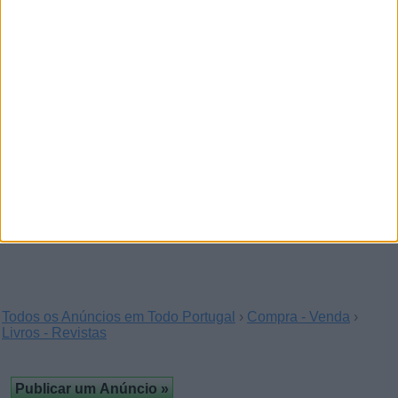
Aston Martin V8 Vantage 2011
(Achada de São Sebastião, Beja)
Toyota Verso 2.0 D-4d 7 lugares - 11
Venda crias buldogue frances em
Vila Real
(Abadia de Espinho, Viseu)
Vende se crias de buldogue frances com 7
semanas,1 casal disponível com a 1vacina, desparasitados
e…
Todos os Anúncios em Todo Portugal
›
Compra - Venda
›
Livros - Revistas