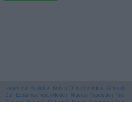
Argentina
Austrália
Brasil
Chile
Colômbia
África do
|
|
|
|
|
Sul
Espanha
Índia
México
Nigeria
Paquistão
Peru
|
|
|
|
|
|
|
Filipinas
Portugal
Federação Russa
Singapura
Reino
|
|
|
|
Unido
Estados Unidos
Venezuela
|
|
Copyright © 2026 ClassificadosGratis.com.pt — anunciar grátis,
Caldas da Rainha
Contacte-nos
Política de Privacidade
|