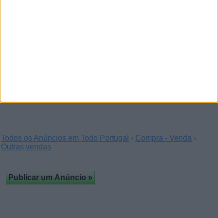
(Lisboa)
Renault Kangoo de 2014 avec 150 mille km.
Renault Kangoo 2004, Manual
(Porto)
Renault Kangoo 1.5 Gasóleo 2004! 1500€
Todos os Anúncios em Todo Portugal
›
Compra - Venda
›
Outras vendas