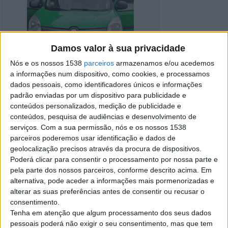
Damos valor à sua privacidade
Nós e os nossos 1538
parceiros
armazenamos e/ou acedemos
a informações num dispositivo, como cookies, e processamos
dados pessoais, como identificadores únicos e informações
padrão enviadas por um dispositivo para publicidade e
conteúdos personalizados, medição de publicidade e
conteúdos, pesquisa de audiências e desenvolvimento de
serviços.
Com a sua permissão, nós e os nossos 1538
parceiros poderemos usar identificação e dados de
geolocalização precisos através da procura de dispositivos.
Detalhes do anúncio
Poderá clicar para consentir o processamento por nossa parte e
pela parte dos nossos parceiros, conforme descrito acima. Em
Cidade:
Caldas da Rainha, Leiria
alternativa, pode aceder a informações mais pormenorizadas e
Operação:
Venda
alterar as suas preferências antes de consentir ou recusar o
Preço:
€ 8.750
consentimento.
Tenha em atenção que algum processamento dos seus dados
pessoais poderá não exigir o seu consentimento, mas que tem
Contato