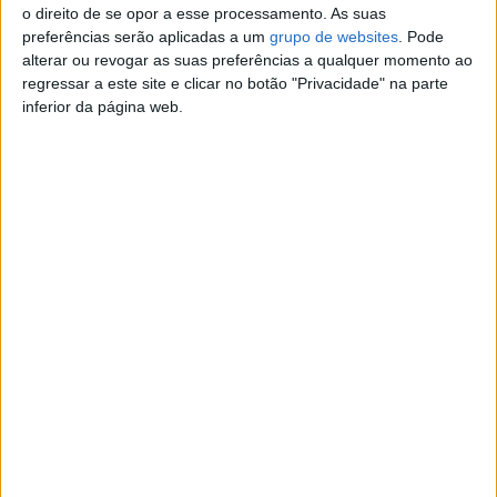
o direito de se opor a esse processamento. As suas
preferências serão aplicadas a um
grupo de websites
. Pode
Vitor Silva
alterar ou revogar as suas preferências a qualquer momento ao
966939826
regressar a este site e clicar no botão "Privacidade" na parte
Contatar o anunciante
inferior da página web.
Detalhes da publicação
Veículo em muito bom estado
Ideal para quem precisa de transportar carga ou material
de trabalho.
Bancos de material impermeável
Grelha e push de carga instalados.
Revisão e inspecção em dia e sem anomalias.
Caixa de carga com fecho extra.
Denunciar o anúncio