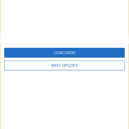
Estou vendendo minha mini
caminhonete Renault.
(Lisboa)
Renault KANGOO EXPRESS 1.5 DCI 75
ENERGY E6 COMFORT * (5 hp), Furgão, Diesel, Junho de
2017
CONCORDO
MAIS OPÇÕES
Renault Kangoo 2014
(Santa Marta de
Penaguião, Vila Real)
Renault Kangoo Maxi Renault Kangoo Maxi com
start/stop, jantes de alumínio, de utilização
familiar…
Renault Kangoo 1999
(Falcoeiras,
Évora)