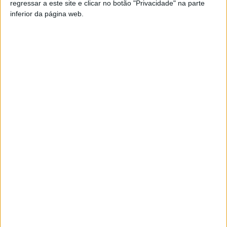
Anúncios relacionados
regressar a este site e clicar no botão "Privacidade" na parte
inferior da página web.
Cálculos biliares de boi e vaca
estão disponíveis
(À-dos-Carneiros,
Lisboa)
…CÁLCULOS BILIARES DE BOI E VACA estão disponíveis
e prontos para envio para qualquer destino no…
Ferrari Testarossa 1992
(Abolembra,
Aveiro)
Do lado do colaborador, a permanência na
empresa deverá ser no máximo de 3 meses. Para
o cálculo da…
Compro ouro
(Caldas da Rainha, Leiria)
…melhor preço.