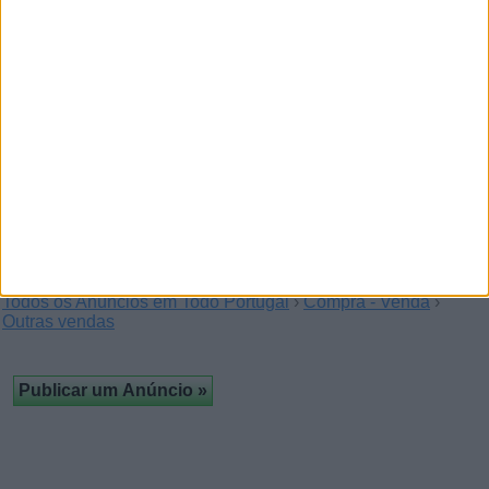
Compro todo o tipo de carros em
todo o país
(Lisboa)
Boas compro todo o tipo de carros com ou sem
inspecção mesmo com avarias ou pequenas batidas pago…
Todos os Anúncios em Todo Portugal
›
Compra - Venda
›
Outras vendas