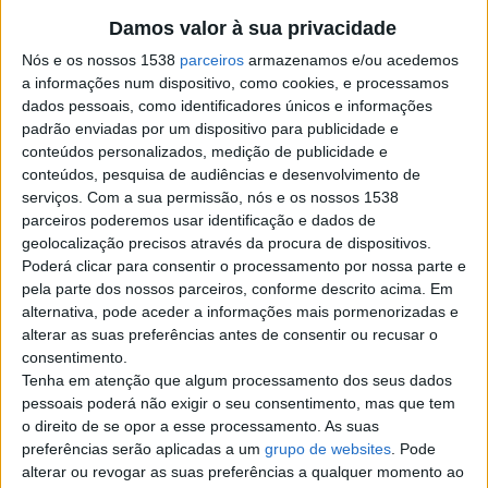
Operação:
Compra
Preço:
€ 10
Damos valor à sua privacidade
Nós e os nossos 1538
parceiros
armazenamos e/ou acedemos
a informações num dispositivo, como cookies, e processamos
Contato
dados pessoais, como identificadores únicos e informações
Sergio
padrão enviadas por um dispositivo para publicidade e
conteúdos personalizados, medição de publicidade e
911110816
conteúdos, pesquisa de audiências e desenvolvimento de
Contatar o anunciante
serviços.
Com a sua permissão, nós e os nossos 1538
parceiros poderemos usar identificação e dados de
Detalhes da publicação
geolocalização precisos através da procura de dispositivos.
Compro calculos biliares bovinos.preco a grama.
Poderá clicar para consentir o processamento por nossa parte e
pela parte dos nossos parceiros, conforme descrito acima. Em
alternativa, pode aceder a informações mais pormenorizadas e
alterar as suas preferências antes de consentir ou recusar o
consentimento.
Denunciar o anúncio
Tenha em atenção que algum processamento dos seus dados
pessoais poderá não exigir o seu consentimento, mas que tem
o direito de se opor a esse processamento. As suas
preferências serão aplicadas a um
grupo de websites
. Pode
alterar ou revogar as suas preferências a qualquer momento ao