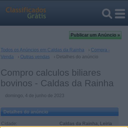
Todos os Anúncios em Caldas da Rainha
›
Compra -
Venda
›
Outras vendas
› Detalhes do anúncio
Compro calculos biliares
bovinos - Caldas da Rainha
domingo, 4 de junho de 2023
Detalhes do anúncio
Cidade:
Caldas da Rainha, Leiria